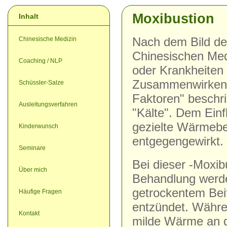
Moxibustion
Inhalt
Chinesische Medizin
Nach dem Bild der
Chinesischen Me
Coaching / NLP
oder Krankheiten 
Zusammenwirken 
Schüssler-Salze
Faktoren" beschri
Ausleitungsverfahren
"Kälte". Dem Einf
gezielte Wärmeb
Kinderwunsch
entgegengewirkt.
Seminare
Bei dieser -Moxib
Über mich
Behandlung werde
getrockentem Bei
Häufige Fragen
entzündet. Währe
Kontakt
milde Wärme an d